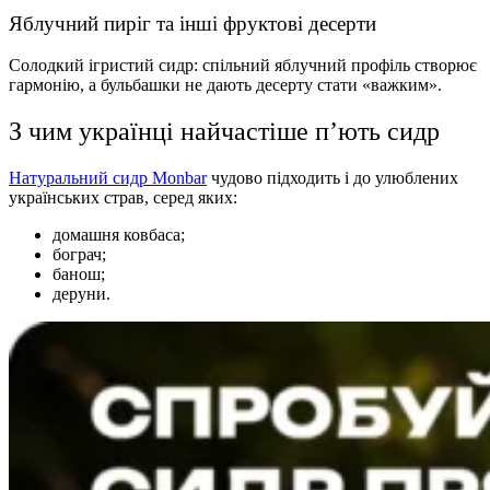
Яблучний пиріг та інші фруктові десерти
Солодкий ігристий сидр: спільний яблучний профіль створює
гармонію, а бульбашки не дають десерту стати «важким».
З чим українці найчастіше п’ють сидр
Натуральний сидр Monbar
чудово підходить і до улюблених
українських страв, серед яких:
домашня ковбаса;
бограч;
банош;
деруни.