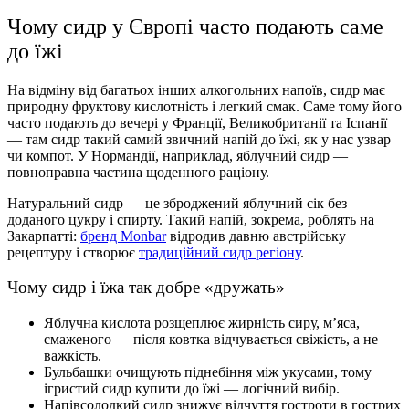
Чому сидр у Європі часто подають саме
до їжі
На відміну від багатьох інших алкогольних напоїв, сидр має
природну фруктову кислотність і легкий смак. Саме тому його
часто подають до вечері у Франції, Великобританії та Іспанії
— там сидр такий самий звичний напій до їжі, як у нас узвар
чи компот. У Нормандії, наприклад, яблучний сидр —
повноправна частина щоденного раціону.
Натуральний сидр — це зброджений яблучний сік без
доданого цукру і спирту. Такий напій, зокрема, роблять на
Закарпатті:
бренд Monbar
відродив давню австрійську
рецептуру і створює
традиційний сидр регіону
.
Чому сидр і їжа так добре «дружать»
Яблучна кислота розщеплює жирність сиру, м’яса,
смаженого — після ковтка відчувається свіжість, а не
важкість.
Бульбашки очищують піднебіння між укусами, тому
ігристий сидр купити до їжі — логічний вибір.
Напівсолодкий сидр знижує відчуття гостроти в гострих