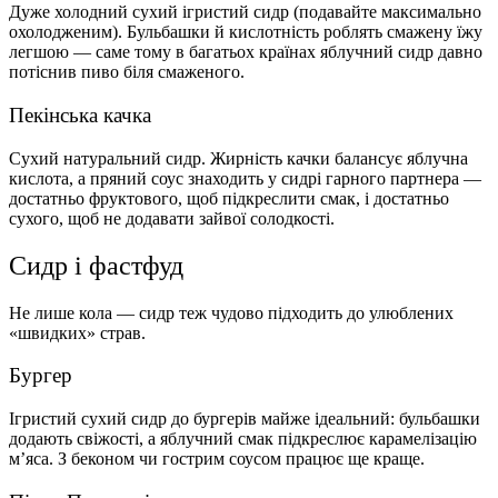
Дуже холодний сухий ігристий сидр (подавайте максимально
охолодженим). Бульбашки й кислотність роблять смажену їжу
легшою — саме тому в багатьох країнах яблучний сидр давно
потіснив пиво біля смаженого.
Пекінська качка
Сухий натуральний сидр. Жирність качки балансує яблучна
кислота, а пряний соус знаходить у сидрі гарного партнера —
достатньо фруктового, щоб підкреслити смак, і достатньо
сухого, щоб не додавати зайвої солодкості.
Сидр і фастфуд
Не лише кола — сидр теж чудово підходить до улюблених
«швидких» страв.
Бургер
Ігристий сухий сидр до бургерів майже ідеальний: бульбашки
додають свіжості, а яблучний смак підкреслює карамелізацію
м’яса. З беконом чи гострим соусом працює ще краще.