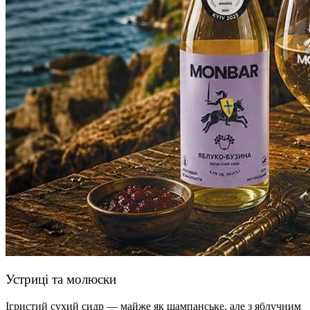
Устриці та молюски
Ігристий сухий сидр — майже як шампанське, але з яблучним