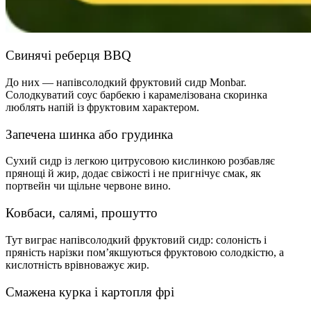
Свинячі реберця BBQ
До них — напівсолодкий фруктовий сидр Monbar.
Солодкуватий соус барбекю і карамелізована скоринка
люблять напій із фруктовим характером.
Запечена шинка або грудинка
Сухий сидр із легкою цитрусовою кислинкою розбавляє
прянощі й жир, додає свіжості і не пригнічує смак, як
портвейн чи щільне червоне вино.
Ковбаси, салямі, прошутто
Тут виграє напівсолодкий фруктовий сидр: солоність і
пряність нарізки пом’якшуються фруктовою солодкістю, а
кислотність врівноважує жир.
Смажена курка і картопля фрі