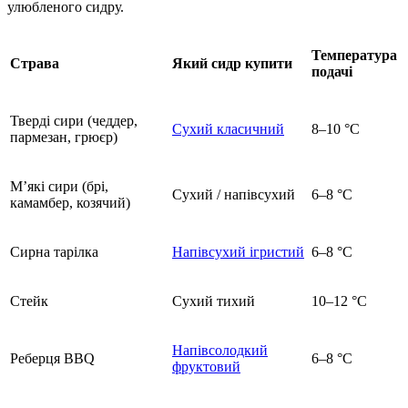
улюбленого сидру.
Температура
Страва
Який сидр купити
подачі
Тверді сири (чеддер,
Сухий класичний
8–10 °C
пармезан, грюєр)
М’які сири (брі,
Сухий / напівсухий
6–8 °C
камамбер, козячий)
Сирна тарілка
Напівсухий ігристий
6–8 °C
Стейк
Сухий тихий
10–12 °C
Напівсолодкий
Реберця BBQ
6–8 °C
фруктовий