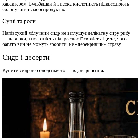
характером. Бульбашки й висока кислотність підкреслюють
солонуватість морепродуктів.
Суші та роли
Напівсухий яблучний сидр не заглушує делікатну сиру рибу
— навпаки, кислотність підкреслює її свіжість. Це те, чого
багато вин не можуть зробити, не «перекривши» страву.
Сидр і десерти
Купити сидр до солоденького — вдале рішення.