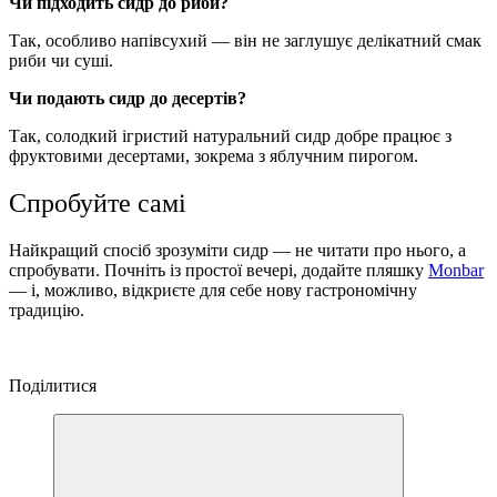
Чи підходить сидр до риби?
Так, особливо напівсухий — він не заглушує делікатний смак
риби чи суші.
Чи подають сидр до десертів?
Так, солодкий ігристий натуральний сидр добре працює з
фруктовими десертами, зокрема з яблучним пирогом.
Спробуйте самі
Найкращий спосіб зрозуміти сидр — не читати про нього, а
спробувати. Почніть із простої вечері, додайте пляшку
Monbar
— і, можливо, відкриєте для себе нову гастрономічну
традицію.
Поділитися