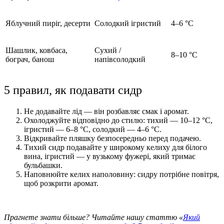
Яблучний пиріг, десерти
Солодкий ігристий
4–6 °C
Шашлик, ковбаса,
Сухий /
8–10 °C
бограч, банош
напівсолодкий
5 правил, як подавати сидр
Не додавайте лід — він розбавляє смак і аромат.
Охолоджуйте відповідно до стилю: тихий — 10–12 °C,
ігристий — 6–8 °C, солодкий — 4–6 °C.
Відкривайте пляшку безпосередньо перед подачею.
Тихий сидр подавайте у широкому келиху для білого
вина, ігристий — у вузькому фужері, який тримає
бульбашки.
Наповнюйте келих наполовину: сидру потрібне повітря,
щоб розкрити аромат.
Прагнете знати більше? Читайте нашу статтю «
Який