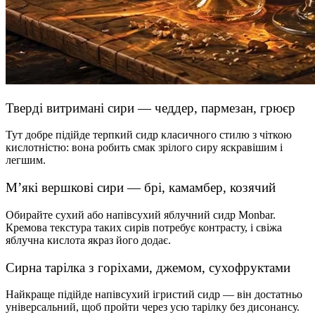
Тверді витримані сири — чеддер, пармезан, грюєр
Тут добре підійде терпкий сидр класичного стилю з чіткою
кислотністю: вона робить смак зрілого сиру яскравішим і
легшим.
М’які вершкові сири — брі, камамбер, козячий
Обирайте сухий або напівсухий яблучний сидр Monbar.
Кремова текстура таких сирів потребує контрасту, і свіжа
яблучна кислота якраз його додає.
Сирна тарілка з горіхами, джемом, сухофруктами
Найкраще підійде напівсухий ігристий сидр — він достатньо
універсальний, щоб пройти через усю тарілку без дисонансу.