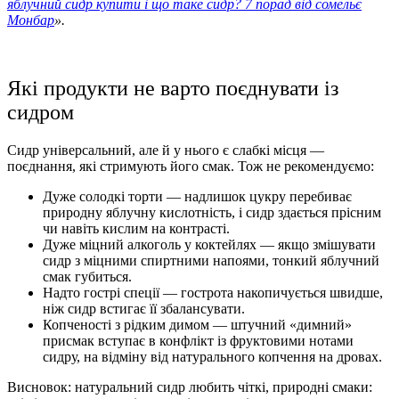
яблучний сидр купити і що таке сидр? 7 порад від сомельє
Монбар
».
Які продукти не варто поєднувати із
сидром
Сидр універсальний, але й у нього є слабкі місця —
поєднання, які стримують його смак. Тож не рекомендуємо:
Дуже солодкі торти — надлишок цукру перебиває
природну яблучну кислотність, і сидр здається прісним
чи навіть кислим на контрасті.
Дуже міцний алкоголь у коктейлях — якщо змішувати
сидр з міцними спиртними напоями, тонкий яблучний
смак губиться.
Надто гострі спеції — гострота накопичується швидше,
ніж сидр встигає її збалансувати.
Копченості з рідким димом — штучний «димний»
присмак вступає в конфлікт із фруктовими нотами
сидру, на відміну від натурального копчення на дровах.
Висновок: натуральний сидр любить чіткі, природні смаки: