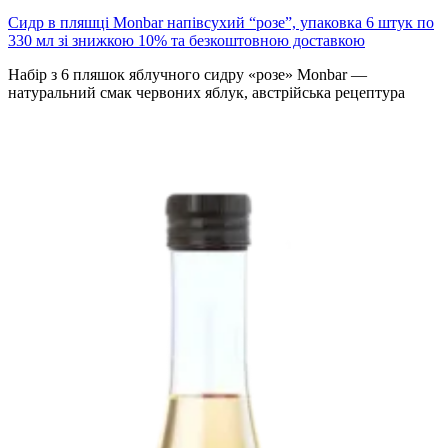
Сидр в пляшці Monbar напівсухий “розе”, упаковка 6 штук по
330 мл зі знижкою 10% та безкоштовною доставкою
Набір з 6 пляшок яблучного сидру «розе» Monbar —
натуральний смак червоних яблук, австрійська рецептура