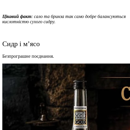
Цікавий факт
: сало та бринза так само добре балансуються
кислотністю сухого сидру.
Сидр і м’ясо
Безпрограшне поєднання.