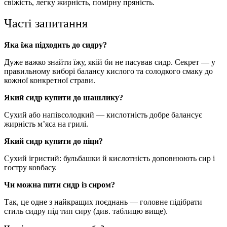
свіжість, легку жирність, помірну пряність.
Часті запитання
Яка їжа підходить до сидру?
Дуже важко знайти їжу, якій би не пасував сидр. Секрет — у
правильному виборі балансу кислого та солодкого смаку до
кожної конкретної страви.
Який сидр купити до шашлику?
Сухий або напівсолодкий — кислотність добре балансує
жирність м’яса на грилі.
Який сидр купити до піци?
Сухий ігристий: бульбашки й кислотність доповнюють сир і
гостру ковбасу.
Чи можна пити сидр із сиром?
Так, це одне з найкращих поєднань — головне підібрати
стиль сидру під тип сиру (див. таблицю вище).